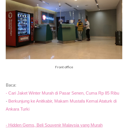
Front office
Baca:
- Cari Jaket Winter Murah di Pasar Senen, Cuma Rp 85 Ribu
-
Berkunjung ke Anitkabir, Makam Mustafa Kemal Ataturk di
Ankara Turki
- Hidden Gems, Beli Souvenir Malaysia yang Murah