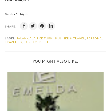
By
alia fathiyah
SHARE:
LABEL:
JALAN-JALAN KE TURKI
,
KULINER & TRAVEL
,
PERSONAL
,
TRAVELLER
,
TURKEY
,
TURKI
YOU MIGHT ALSO LIKE: