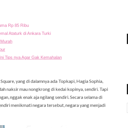
Cuma Rp 85 Ribu
mal Ataturk di Ankara Turki
g Murah
pur
 Ini Tips nya Agar Gak Kemahalan
Square, yang di dalamnya ada Topkapi, Hagia Sophia,
udah naksir mau nongkrong di kedai kopinya, sendiri. Tapi
gan, nggak enak aja ngilang sendiri. Secara selama di
sendiri menikmati negara tersebut, negara yang menjadi