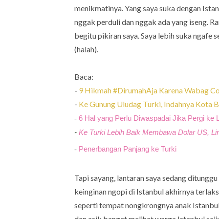
menikmatinya. Yang saya suka dengan Istanb
nggak perduli dan nggak ada yang iseng. Ra
begitu pikiran saya. Saya lebih suka ngafe 
(halah).
Baca:
-
9 Hikmah #DirumahAja Karena Wabag Co
-
Ke Gunung Uludag Turki, Indahnya Kota B
6 Hal yang Perlu Diwaspadai Jika Pergi ke 
-
-
Ke Turki Lebih Baik Membawa Dolar US, Lir
Penerbangan Panjang ke Turki
-
Tapi sayang, lantaran saya sedang ditunggu 
keinginan ngopi di Istanbul akhirnya terlak
seperti tempat nongkrongnya anak Istanbu
dan asik banget melihat warga Istanbul se