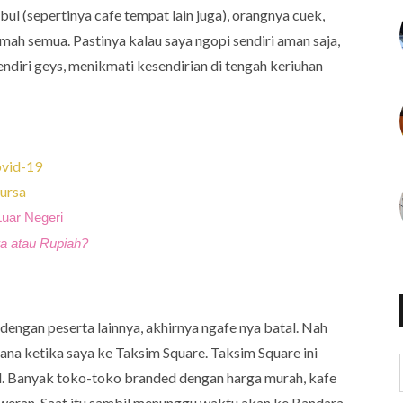
ul (sepertinya cafe tempat lain juga), orangnya cuek,
mah semua. Pastinya kalau saya ngopi sendiri aman saja,
sendiri geys, menikmati kesendirian di tengah keriuhan
vid-19
ursa
Luar Negeri
a atau Rupiah?
dengan peserta lainnya, akhirnya ngafe nya batal. Nah
sana ketika saya ke Taksim Square. Taksim Square ini
l. Banyak toko-toko branded dengan harga murah, kafe
liweran. Saat itu sambil menunggu waktu akan ke Bandara