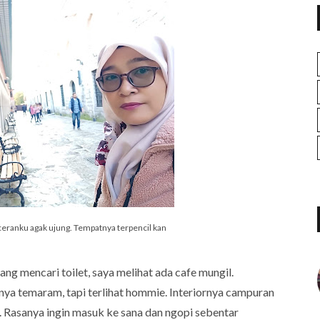
nceranku agak ujung. Tempatnya terpencil kan
g mencari toilet, saya melihat ada cafe mungil.
ya temaram, tapi terlihat hommie. Interiornya campuran
 Rasanya ingin masuk ke sana dan ngopi sebentar