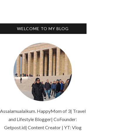
WELCOME TO MY BLOG
Assalamualaikum. HappyMom of 3| Travel
and Lifestyle Blogger| CoFounder:
Getpost.id| Content Creator | YT: Vlog