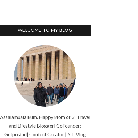
WELCOME TO MY BLOG
Assalamualaikum. HappyMom of 3| Travel
and Lifestyle Blogger| CoFounder:
Getpost.id| Content Creator | YT: Vlog