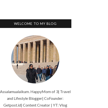
WELCOME TO MY BLOG
Assalamualaikum. HappyMom of 3| Travel
and Lifestyle Blogger| CoFounder:
Getpost.id| Content Creator | YT: Vlog