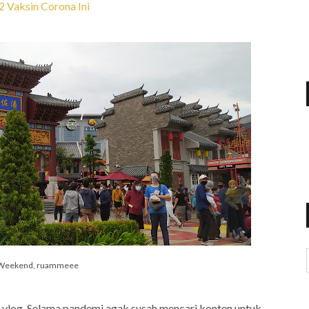
2 Vaksin Corona Ini
 Weekend, ruammeee
t vlog. Selama pandemi agak susah mencari konten untuk