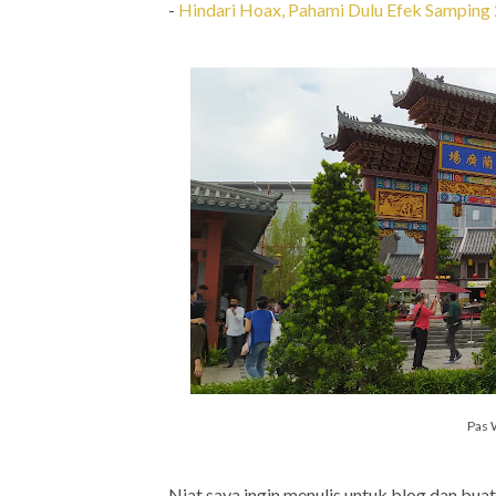
-
Hindari Hoax, Pahami Dulu Efek Samping 
Pas
Niat saya ingin menulis untuk blog dan bua