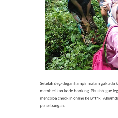
Setelah deg-degan hampir malam gak ada ka
memberikan kode booking. Phuiihh..gue leg
mencoba check in online ke B*t*k , Alhamdul
penerbangan.