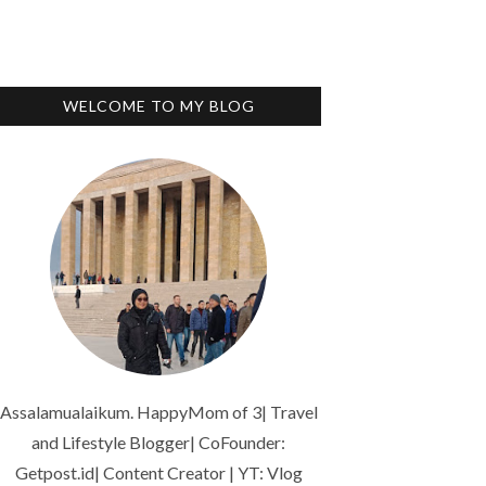
WELCOME TO MY BLOG
Assalamualaikum. HappyMom of 3| Travel
and Lifestyle Blogger| CoFounder:
Getpost.id| Content Creator | YT: Vlog