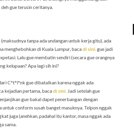
deh gue terusin ceritanya.
ri (maksudnya tanpa ada undangan untuk kerja gitu), ada
ama menghebohkan di Kuala Lumpur, baca
di sini
,
gue jadi
expetasi. Lalu gue membatin sendiri (secara gue orangnya
g kelupaan? Apa lagi sih ini?
dari C*t*l*nk gue dibatalkan karena nggak ada
ca kejadian pertama, baca
di sini.
Jadi setelah gue
menjanjikan gue bakal dapet penerbangan dengan
ia untuk conform susah banget masuknya. Telpon nggak
gkat juga (anehkan, padahal itu kantor, masa nggak ada
ga sama.