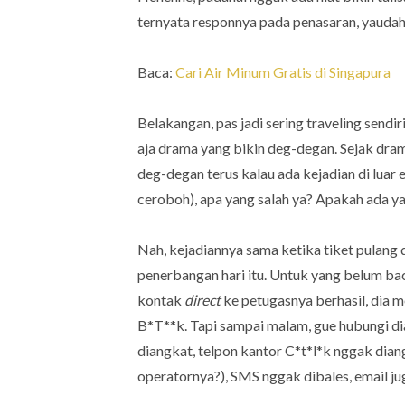
ternyata responnya pada penasaran, yaudah 
Baca:
Cari Air Minum Gratis di Singapura
Belakangan, pas jadi sering traveling sendi
aja drama yang bikin deg-degan. Sejak dr
deg-degan terus kalau ada kejadian di luar 
ceroboh), apa yang salah ya? Apakah ada yan
Nah, kejadiannya sama ketika tiket pulang 
penerbangan hari itu. Untuk yang belum ba
kontak
direct
ke petugasnya berhasil, dia 
B*T**k. Tapi sampai malam, gue hubungi d
diangkat, telpon kantor C*t*l*k nggak dian
operatornya?), SMS nggak dibales, email ju