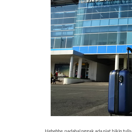
Hehehhe, padahal nggak ada niat bikin tuli