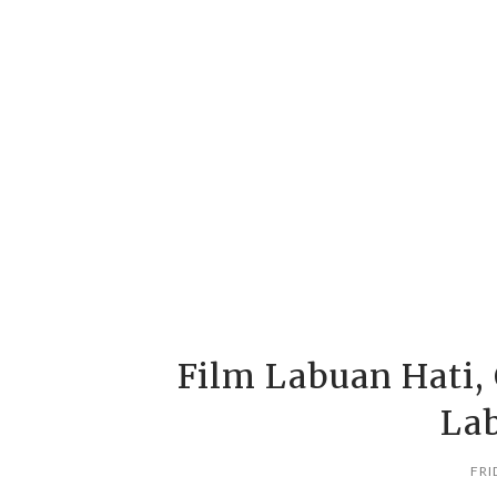
Film Labuan Hati,
La
FRI