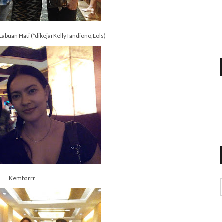
 Labuan Hati (*dikejarKellyTandiono,Lols)
Kembarrr