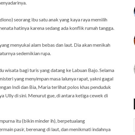
menyadarinya.
ndiono) seorang ibu satu anak yang kaya raya memilih
menata hatinya karena sedang ada konflik rumah tangga.
 yang menyukai alam bebas dan laut. Dia akan menikah
aturnya sedemikian rupa.
du wisata bagi turis yang datang ke Labuan Bajo. Selama
 misteri yang menyimpan masa lalunya rapat, yakni gagal
gan Indi dan Bia, Maria terlihat polos khas penduduk
a Ully di sini. Menurut gue, di antara ketiga cewek di
purna itu (bikin minder ih), berpetualang
main pasir, berenang di laut, dan menikmati indahnya