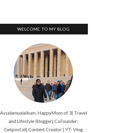
WELCOME TO MY BLOG
Assalamualaikum. HappyMom of 3| Travel
and Lifestyle Blogger| CoFounder:
Getpost.id| Content Creator | YT: Vlog