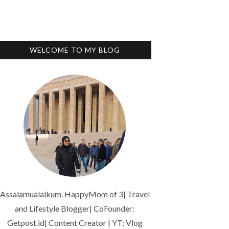
WELCOME TO MY BLOG
Assalamualaikum. HappyMom of 3| Travel
and Lifestyle Blogger| CoFounder:
Getpost.id| Content Creator | YT: Vlog