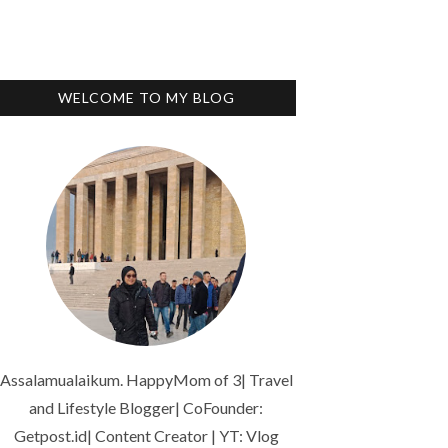
WELCOME TO MY BLOG
Assalamualaikum. HappyMom of 3| Travel
and Lifestyle Blogger| CoFounder:
Getpost.id| Content Creator | YT: Vlog