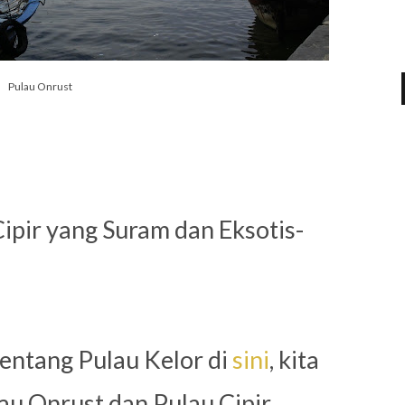
Pulau Onrust
ipir yang Suram dan Eksotis-
tentang Pulau Kelor di
sini
,
kita
au Onrust dan Pulau Cipir.