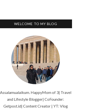
WELCOME TO MY BLOG
Assalamualaikum. HappyMom of 3| Travel
and Lifestyle Blogger| CoFounder:
Getpost.id| Content Creator | YT: Vlog