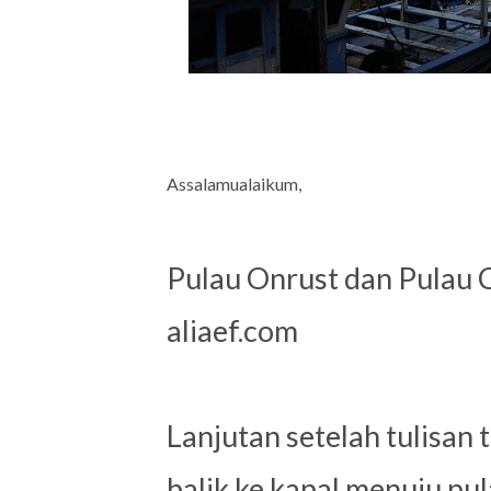
Assalamualaikum,
Pulau Onrust dan Pulau C
aliaef.com
Lanjutan setelah tulisan 
balik ke kapal menuju pul