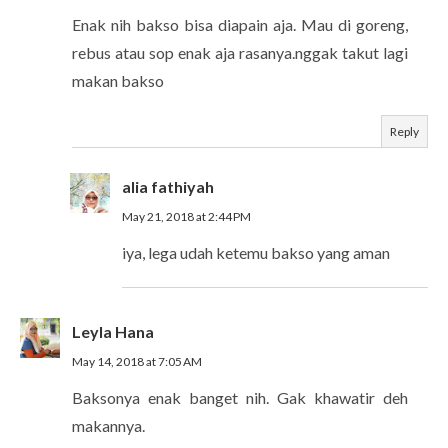
Enak nih bakso bisa diapain aja. Mau di goreng,
rebus atau sop enak aja rasanya.nggak takut lagi
makan bakso
Reply
alia fathiyah
May 21, 2018 at 2:44 PM
iya, lega udah ketemu bakso yang aman
Leyla Hana
May 14, 2018 at 7:05 AM
Baksonya enak banget nih. Gak khawatir deh
makannya.