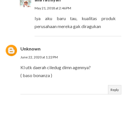
May 21, 2018 at 2:46 PM
Iya aku baru tau, kualitas produk
perusahaan mereka gak diragukan
Unknown
June 22, 2020 at 1:22 PM
Kl utk daerah ciledug dimn agennya?
( baso bonanza )
Reply