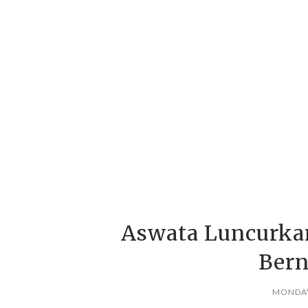
Aswata Luncurkan
Bern
MONDAY