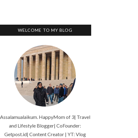
WELCOME TO MY BLOG
Assalamualaikum. HappyMom of 3| Travel
and Lifestyle Blogger| CoFounder:
Getpost.id| Content Creator | YT: Vlog