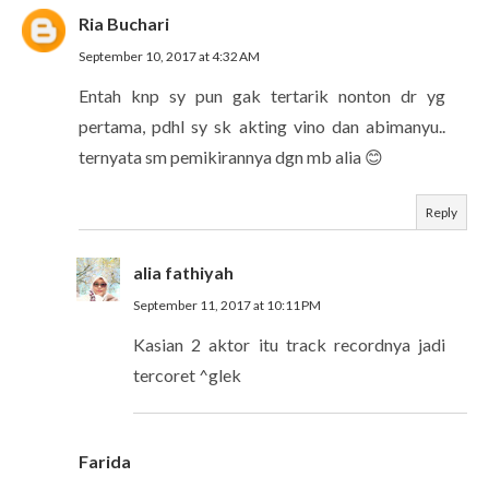
Ria Buchari
September 10, 2017 at 4:32 AM
Entah knp sy pun gak tertarik nonton dr yg
pertama, pdhl sy sk akting vino dan abimanyu..
ternyata sm pemikirannya dgn mb alia 😊
Reply
alia fathiyah
September 11, 2017 at 10:11 PM
Kasian 2 aktor itu track recordnya jadi
tercoret ^glek
Farida