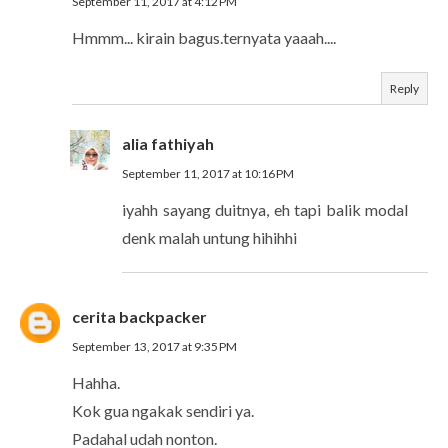
September 11, 2017 at 4:12 PM
Hmmm... kirain bagus.ternyata yaaah....
Reply
alia fathiyah
September 11, 2017 at 10:16 PM
iyahh sayang duitnya, eh tapi balik modal
denk malah untung hihihhi
cerita backpacker
September 13, 2017 at 9:35 PM
Hahha.
Kok gua ngakak sendiri ya.
Padahal udah nonton.