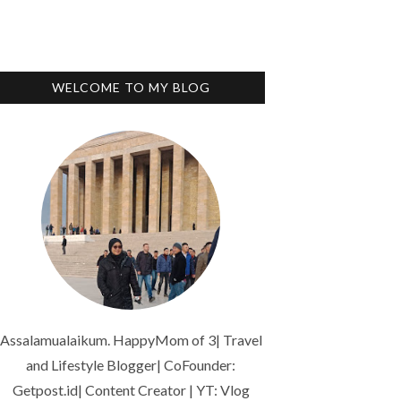
WELCOME TO MY BLOG
Assalamualaikum. HappyMom of 3| Travel
and Lifestyle Blogger| CoFounder:
Getpost.id| Content Creator | YT: Vlog