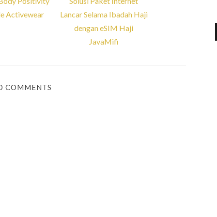
ody Positivity
Solusi Paket Internet
le Activewear
Lancar Selama Ibadah Haji
dengan eSIM Haji
JavaMifi
O COMMENTS