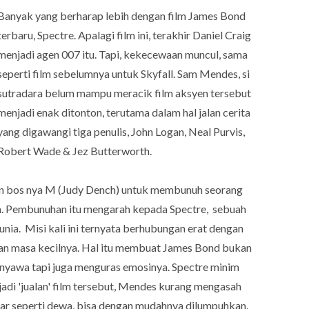
Banyak yang berharap lebih dengan film James Bond
terbaru, Spectre. Apalagi film ini, terakhir Daniel Craig
menjadi agen 007 itu. Tapi, kekecewaan muncul, sama
seperti film sebelumnya untuk Skyfall. Sam Mendes, si
sutradara belum mampu meracik film aksyen tersebut
menjadi enak ditonton, terutama dalam hal jalan cerita
yang digawangi tiga penulis, John Logan, Neal Purvis,
Robert Wade & Jez Butterworth.
an bos nya M (Judy Dench) untuk membunuh seorang
ra. Pembunuhan itu mengarah kepada Spectre, sebuah
unia. Misi kali ini ternyata berhubungan erat dengan
an masa kecilnya. Hal itu membuat James Bond bukan
nyawa tapi juga menguras emosinya. Spectre minim
adi 'jualan' film tersebut, Mendes kurang mengasah
esar seperti dewa, bisa dengan mudahnya dilumpuhkan.