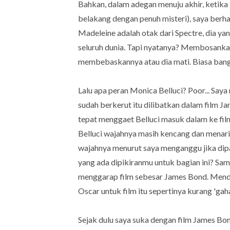
Bahkan, dalam adegan menuju akhir, ketik
belakang dengan penuh misteri), saya ber
Madeleine adalah otak dari Spectre, dia yan
seluruh dunia. Tapi nyatanya? Membosankan
membebaskannya atau dia mati. Biasa ban
Lalu apa peran Monica Belluci? Poor... Saya
sudah berkerut itu dilibatkan dalam film J
tepat menggaet Belluci masuk dalam ke film
Belluci wajahnya masih kencang dan menarik
wajahnya menurut saya menganggu jika dipa
yang ada dipikiranmu untuk bagian ini? Sa
menggarap film sebesar James Bond. Mend
Oscar untuk film itu sepertinya kurang 'ga
Sejak dulu saya suka dengan film James Bo