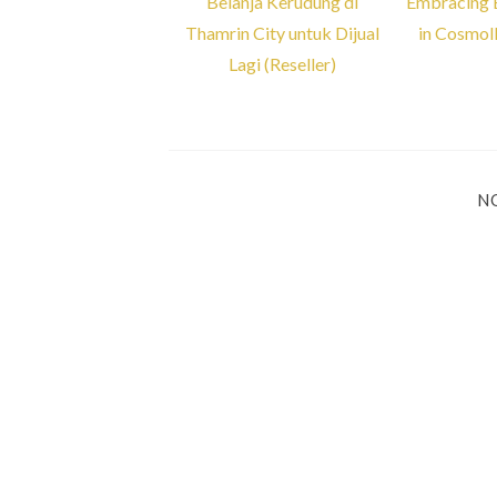
Belanja Kerudung di
Embracing B
Thamrin City untuk Dijual
in Cosmol
Lagi (Reseller)
N