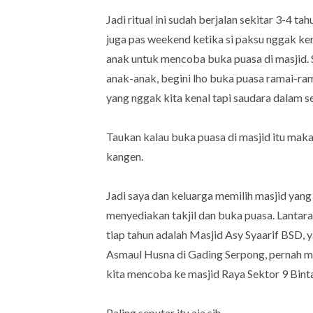
Jadi ritual ini sudah berjalan sekitar 3-4 t
juga pas weekend ketika si paksu nggak ke
anak untuk mencoba buka puasa di masjid. 
anak-anak, begini lho buka puasa ramai-ra
yang nggak kita kenal tapi saudara dalam s
Taukan kalau buka puasa di masjid itu makan
kangen.
Jadi saya dan keluarga memilih masjid yan
menyediakan takjil dan buka puasa. Lantara
tiap tahun adalah Masjid Asy Syaarif BSD, 
Asmaul Husna di Gading Serpong, pernah ma
kita mencoba ke masjid Raya Sektor 9 Bint
Paling seputar itu aja sih.