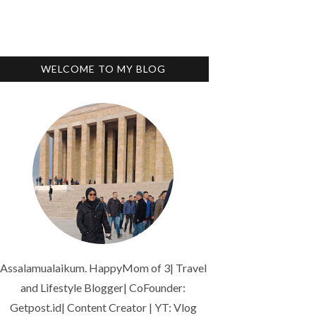
WELCOME TO MY BLOG
Assalamualaikum. HappyMom of 3| Travel
and Lifestyle Blogger| CoFounder:
Getpost.id| Content Creator | YT: Vlog