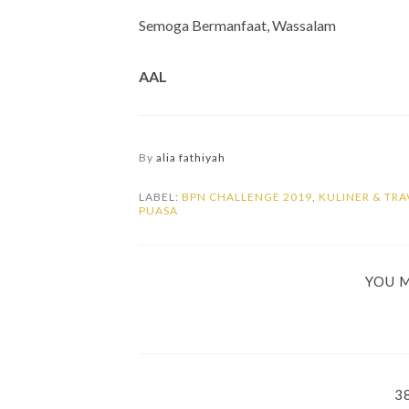
Semoga Bermanfaat, Wassalam
AAL
By
alia fathiyah
LABEL:
BPN CHALLENGE 2019
,
KULINER & TRA
PUASA
YOU M
3