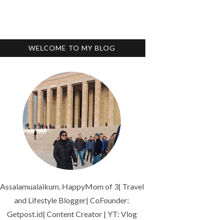
WELCOME TO MY BLOG
Assalamualaikum. HappyMom of 3| Travel
and Lifestyle Blogger| CoFounder:
Getpost.id| Content Creator | YT: Vlog