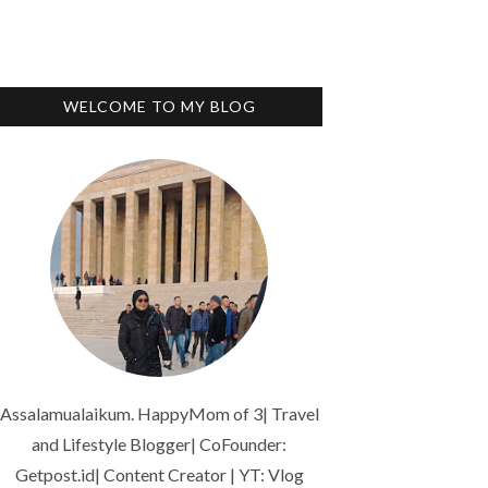
WELCOME TO MY BLOG
Assalamualaikum. HappyMom of 3| Travel
and Lifestyle Blogger| CoFounder:
Getpost.id| Content Creator | YT: Vlog