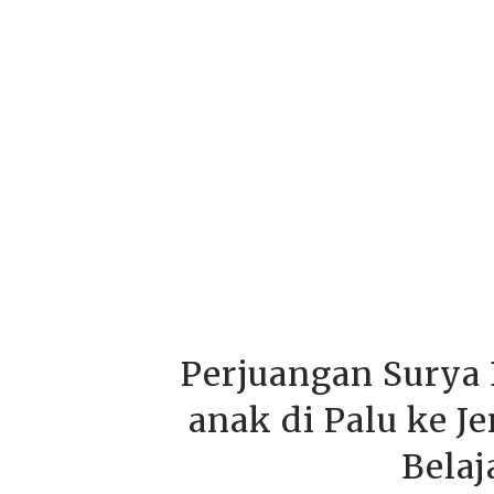
Perjuangan Sury
anak di Palu ke J
Belaj