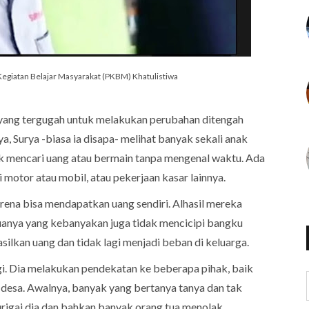
egiatan Belajar Masyarakat (PKBM) Khatulistiwa
 yang tergugah untuk melakukan perubahan ditengah
ya, Surya -biasa ia disapa- melihat banyak sekali anak
uk mencari uang atau bermain tanpa mengenal waktu. Ada
 motor atau mobil, atau pekerjaan kasar lainnya.
ena bisa mendapatkan uang sendiri. Alhasil mereka
tuanya yang kebanyakan juga tidak mencicipi bangku
ilkan uang dan tidak lagi menjadi beban di keluarga.
egi. Dia melakukan pendekatan ke beberapa pihak, baik
desa. Awalnya, banyak yang bertanya tanya dan tak
urigai dia dan bahkan banyak orang tua menolak