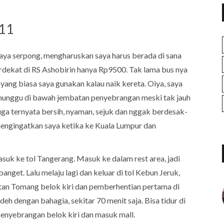
S11
 raya serpong, mengharuskan saya harus berada di sana
terdekat di RS Ashobirin hanya Rp9500. Tak lama bus nya
yang biasa saya gunakan kalau naik kereta. Oiya, saya
i menunggu di bawah jembatan penyebrangan meski tak jauh
juga ternyata bersih, nyaman, sejuk dan nggak berdesak-
mengingatkan saya ketika ke Kuala Lumpur dan
asuk ke tol Tangerang. Masuk ke dalam rest area, jadi
 banget. Lalu melaju lagi dan keluar di tol Kebun Jeruk,
tan Tomang belok kiri dan pemberhentian pertama di
h dengan bahagia, sekitar 70 menit saja. Bisa tidur di
penyebrangan belok kiri dan masuk mall.