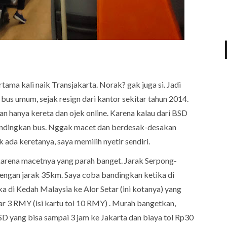
ama kali naik Transjakarta. Norak? gak juga si. Jadi
us umum, sejak resign dari kantor sekitar tahun 2014.
an hanya kereta dan ojek online. Karena kalau dari BSD
dibandingkan bus. Nggak macet dan berdesak-desakan
 ada keretanya, saya memilih nyetir sendiri.
 karena macetnya yang parah banget. Jarak Serpong-
dengan jarak 35km. Saya coba bandingkan ketika di
 di Kedah Malaysia ke Alor Setar (ini kotanya) yang
ar 3 RMY (isi kartu tol 10 RMY) . Murah bangetkan,
BSD yang bisa sampai 3 jam ke Jakarta dan biaya tol Rp30