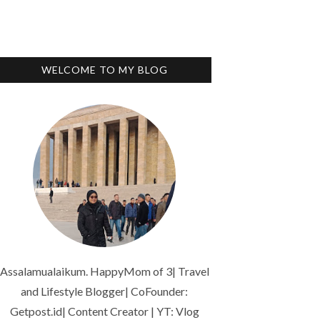
WELCOME TO MY BLOG
Assalamualaikum. HappyMom of 3| Travel
and Lifestyle Blogger| CoFounder:
Getpost.id| Content Creator | YT: Vlog