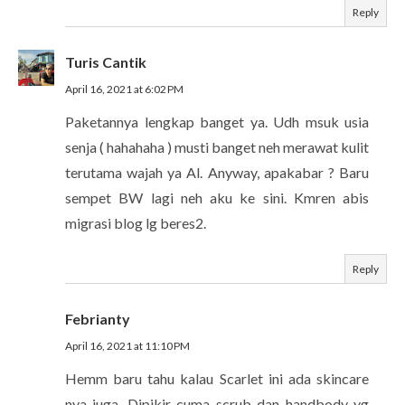
Reply
Turis Cantik
April 16, 2021 at 6:02 PM
Paketannya lengkap banget ya. Udh msuk usia
senja ( hahahaha ) musti banget neh merawat kulit
terutama wajah ya Al. Anyway, apakabar ? Baru
sempet BW lagi neh aku ke sini. Kmren abis
migrasi blog lg beres2.
Reply
Febrianty
April 16, 2021 at 11:10 PM
Hemm baru tahu kalau Scarlet ini ada skincare
nya juga. Dipikir cuma scrub dan handbody yg