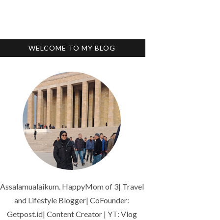
WELCOME TO MY BLOG
Assalamualaikum. HappyMom of 3| Travel
and Lifestyle Blogger| CoFounder:
Getpost.id| Content Creator | YT: Vlog