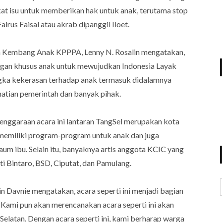
 isu untuk memberikan hak untuk anak, terutama stop
irus Faisal atau akrab dipanggil Iloet.
h Kembang Anak KPPPA, Lenny N. Rosalin mengatakan,
ungan khusus anak untuk mewujudkan Indonesia Layak
gka kekerasan terhadap anak termasuk didalamnya
hatian pemerintah dan banyak pihak.
lenggaraan acara ini lantaran TangSel merupakan kota
memiliki program-program untuk anak dan juga
um ibu. Selain itu, banyaknya artis anggota KCIC yang
ti Bintaro, BSD, Ciputat, dan Pamulang.
 Davnie mengatakan, acara seperti ini menjadi bagian
Kami pun akan merencanakan acara seperti ini akan
elatan. Dengan acara seperti ini, kami berharap warga