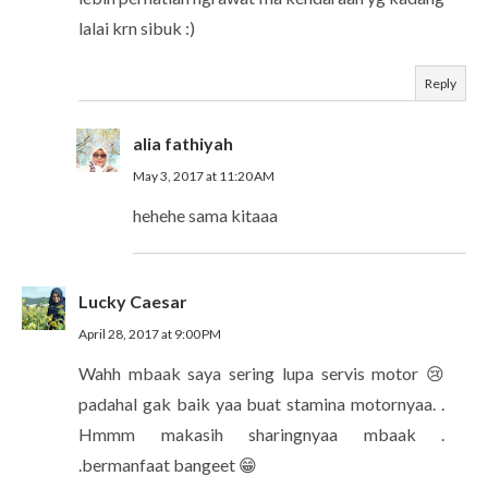
lalai krn sibuk :)
Reply
alia fathiyah
May 3, 2017 at 11:20 AM
hehehe sama kitaaa
Lucky Caesar
April 28, 2017 at 9:00 PM
Wahh mbaak saya sering lupa servis motor 😢
padahal gak baik yaa buat stamina motornyaa. .
Hmmm makasih sharingnyaa mbaak .
.bermanfaat bangeet 😁