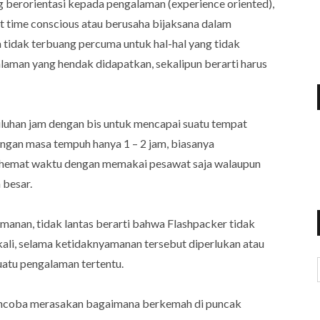
g berorientasi kepada pengalaman (experience oriented),
 time conscious atau berusaha bijaksana dalam
tidak terbuang percuma untuk hal-hal yang tidak
alaman yang hendak didapatkan, sekalipun berarti harus
luhan jam dengan bis untuk mencapai suatu tempat
ngan masa tempuh hanya 1 – 2 jam, biasanya
ghemat waktu dengan memakai pesawat saja walaupun
 besar.
anan, tidak lantas berarti bahwa Flashpacker tidak
ali, selama ketidaknyamanan tersebut diperlukan atau
uatu pengalaman tertentu.
encoba merasakan bagaimana berkemah di puncak