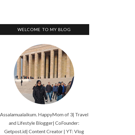
WELCOME TO MY BLOG
Assalamualaikum. HappyMom of 3| Travel
and Lifestyle Blogger| CoFounder:
Getpost.id| Content Creator | YT: Vlog