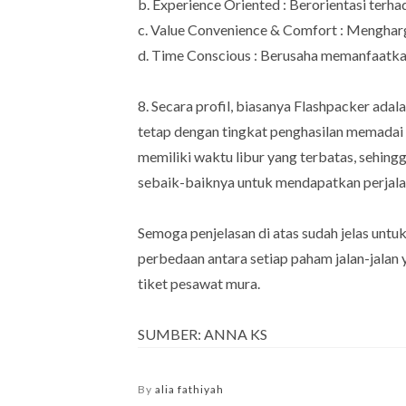
b. Experience Oriented : Berorientasi terh
c. Value Convenience & Comfort : Mengha
d. Time Conscious : Berusaha memanfaatka
8. Secara profil, biasanya Flashpacker ada
tetap dengan tingkat penghasilan memadai (c
memiliki waktu libur yang terbatas, sehi
sebaik-baiknya untuk mendapatkan perjal
Semoga penjelasan di atas sudah jelas unt
perbedaan antara setiap paham jalan-jalan 
tiket pesawat mura.
SUMBER: ANNA KS
By
alia fathiyah