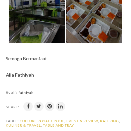
Semoga Bermanfaat
Alia Fathiyah
By
alia fathiyah
SHARE:
LABEL:
CULTURE ROYAL GROUP
,
EVENT & REVIEW
,
KATERING
,
KULINER & TRAVEL
,
TABLE AND TRAY