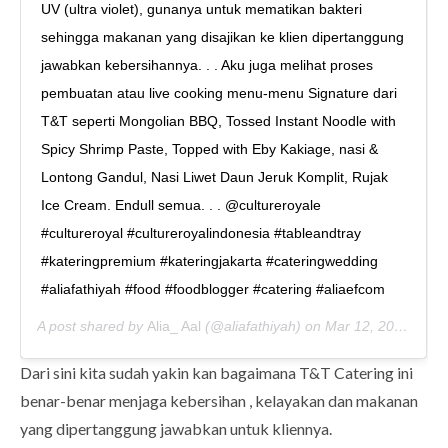
UV (ultra violet), gunanya untuk mematikan bakteri
sehingga makanan yang disajikan ke klien dipertanggung
jawabkan kebersihannya. . . Aku juga melihat proses
pembuatan atau live cooking menu-menu Signature dari
T&T seperti Mongolian BBQ, Tossed Instant Noodle with
Spicy Shrimp Paste, Topped with Eby Kakiage, nasi &
Lontong Gandul, Nasi Liwet Daun Jeruk Komplit, Rujak
Ice Cream. Endull semua. . . @cultureroyale
#cultureroyal #cultureroyalindonesia #tableandtray
#kateringpremium #kateringjakarta #cateringwedding
#aliafathiyah #food #foodblogger #catering #aliaefcom
A post shared by
Alia_ Aal
(@aliafathiyah) on
Mar 12, 2020 at 8:00pm PDT
Dari sini kita sudah yakin kan bagaimana T&T Catering ini
benar-benar menjaga kebersihan , kelayakan dan makanan
yang dipertanggung jawabkan untuk kliennya.